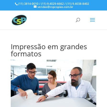
(11) 3814-0010 / (11) 9.4029-6662 / (11) 9.4038-8402
vendas@cspcopias.com.br
Impressão em grandes
formatos