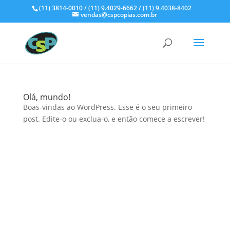
(11) 3814-0010 / (11) 9.4029-6662 / (11) 9.4038-8402
vendas@cspcopias.com.br
Olá, mundo!
Boas-vindas ao WordPress. Esse é o seu primeiro
post. Edite-o ou exclua-o, e então comece a escrever!
Telefone

(11) 3814-0010
(11) 9.4029-6662
(11) 9.4038-8402