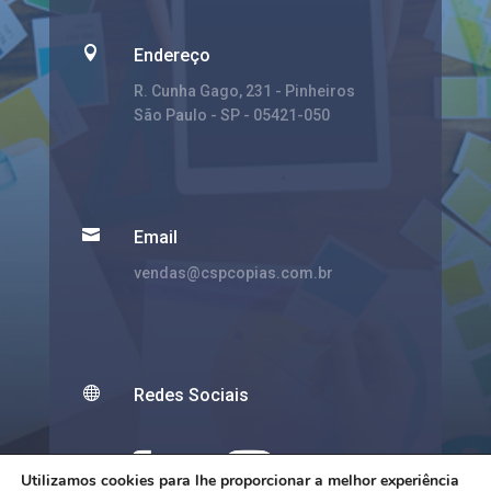

Endereço
R. Cunha Gago, 231 - Pinheiros
São Paulo - SP - 05421-050

Email
vendas@cspcopias.com.br

Redes Sociais
Utilizamos cookies para lhe proporcionar a melhor experiência