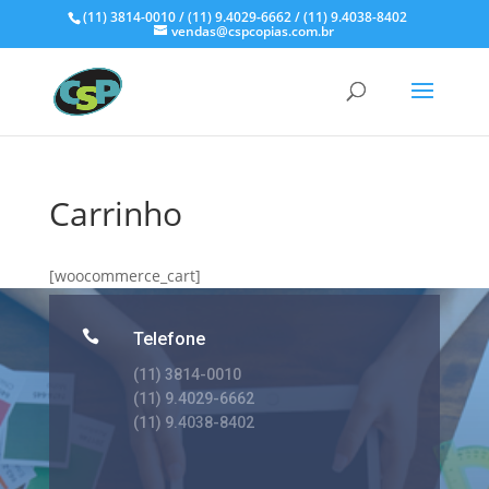
(11) 3814-0010 / (11) 9.4029-6662 / (11) 9.4038-8402
vendas@cspcopias.com.br
Carrinho
[woocommerce_cart]

Telefone
(11) 3814-0010
(11) 9.4029-6662
(11) 9.4038-8402