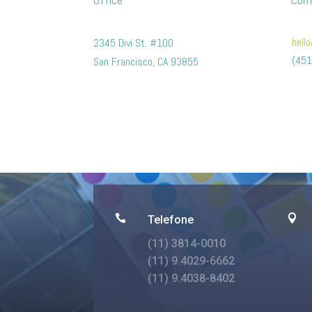
hell
2345 Divi St. #100
(451
San Francisco, CA 93855


Telefone
(11) 3814-0010
(11) 9.4029-6662
(11) 9.4038-8402