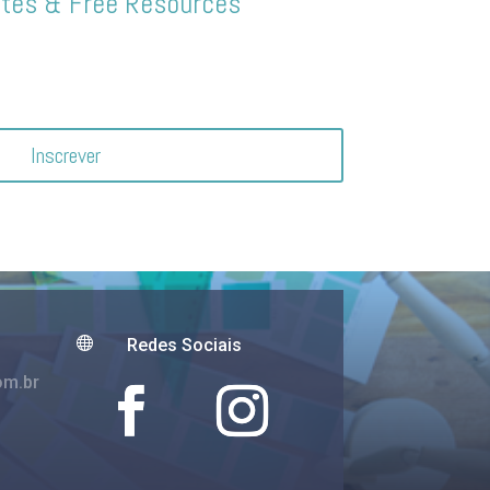
ates & Free Resources
Inscrever

Redes Sociais
om.br