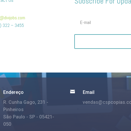
Subscribe For Upd
o@divijobs.com
) 322 – 3455

Endereço
Email
R. Cunha Gago, 231 -
vendas@cspcopias.c
Pinheiros
São Paulo - SP - 05421-
050