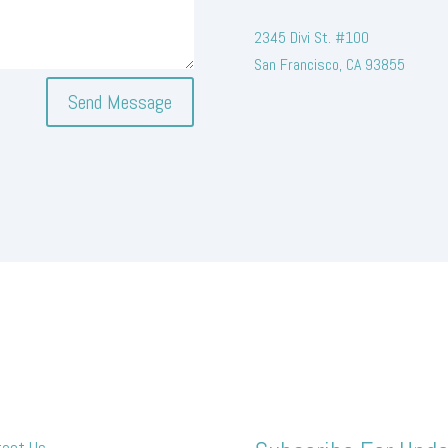
2345 Divi St. #100
San Francisco, CA 93855
Send Message
tact Us